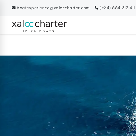
boatexperience@xaloccharter.com
(+34) 664 212 411